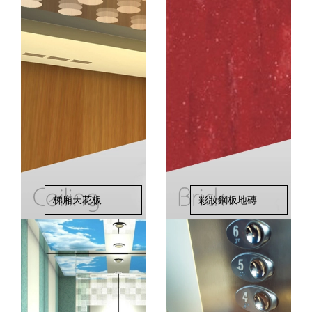
梯廂天花板
彩妝鋼板地磚