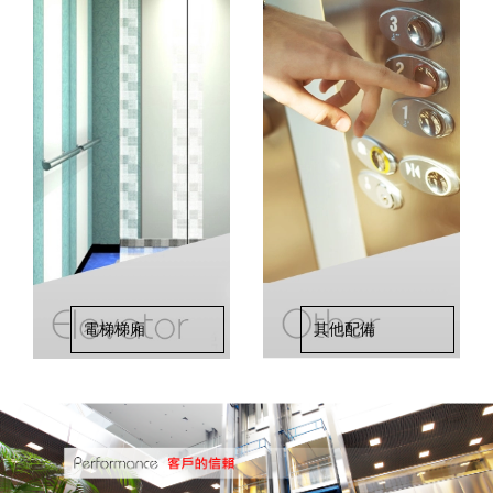
電梯梯廂
其他配備