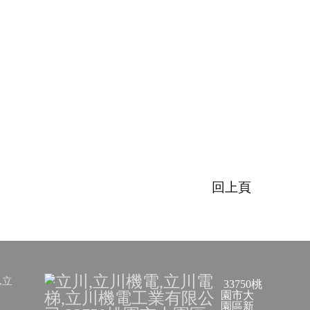
回上頁
TOP
33750桃
園市大
園區新