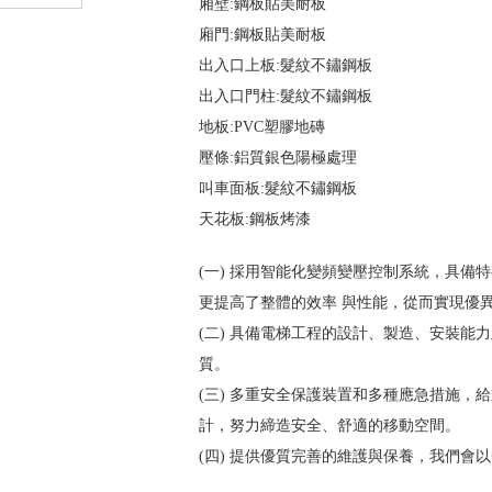
廂壁:鋼板貼美耐板
廂門:鋼板貼美耐板
出入口上板:髮紋不鏽鋼板
出入口門柱:髮紋不鏽鋼板
地板:PVC塑膠地磚
壓條:鋁質銀色陽極處理
叫車面板:髮紋不鏽鋼板
天花板:鋼板烤漆
(一) 採用智能化變頻變壓控制系統，具備
更提高了整體的效率 與性能，從而實現優
(二) 具備電梯工程的設計、製造、安裝能
質。
(三) 多重安全保護裝置和多種應急措施，
計，努力締造安全、舒適的移動空間。
(四) 提供優質完善的維護與保養，我們會